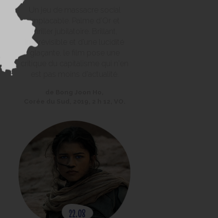
Un jeu de massacre social
implacable. Palme d’Or et
thriller jubilatoire. Brillant,
imprévisible et d’une lucidité
glaçante, le film pose une
critique du capitalisme qui n'en
est pas moins d'actualité.
de Bong Joon Ho,
Corée du Sud, 2019, 2 h 12, VO.