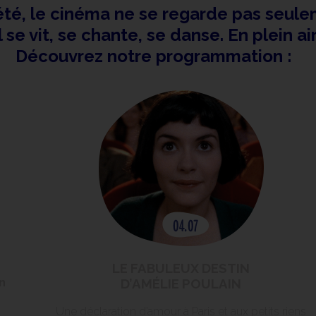
été, le cinéma ne se regarde pas seule
l se vit, se chante, se danse. En plein ai
Découvrez notre programmation :
LE FABULEUX DESTIN
n
D’AMÉLIE POULAIN
Une déclaration d’amour à Paris et aux petits riens