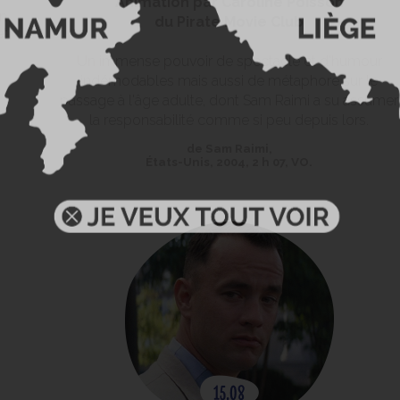
Animation par Caroline Poisson
n
du Pirate Movie Club
et
Un immense pouvoir de spectacle et d'humour
indémodables mais aussi de métaphore sur le
passage à l'âge adulte, dont Sam Raimi a su assumer
la responsabilité comme si peu depuis lors.
de Sam Raimi,
États-Unis, 2004, 2 h 07, VO.