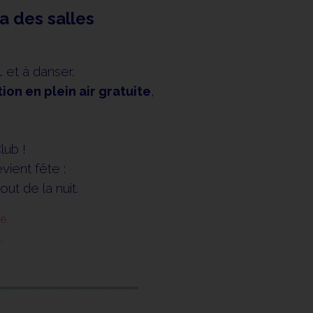
a des salles
e… et à danser.
ion en plein air gratuite
,
.
lub !
vient fête :
out de la nuit.
e.
.