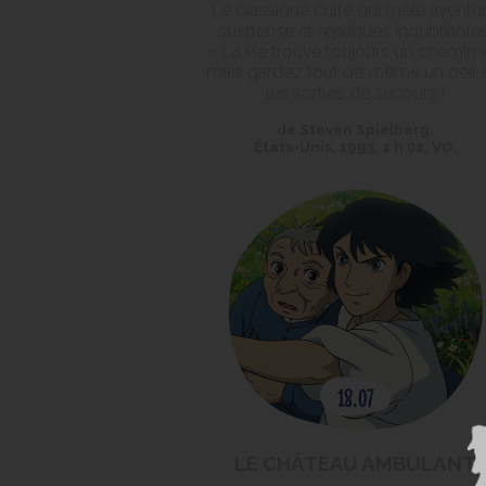
Le classique culte qui mêle aventur
suspense et répliques inoubliables
« La vie trouve toujours un chemin 
mais gardez tout de même un oeil 
les sorties de secours !
de Steven Spielberg,
États-Unis, 1993, 2 h 02, VO.
LE CHÂTEAU AMBULANT