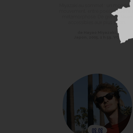
Miyazaki au sommet : un monde e
mouvement, entre poésie, guerre 
métamorphose. De grands rêves
accessibles aux plus petits.
de Hayao Miyazaki,
Japon, 2005, 1 h 59, VO.