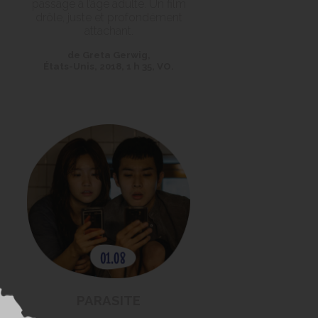
passage à l’âge adulte. Un film
drôle, juste et profondément
attachant.
de Greta Gerwig,
États-Unis, 2018, 1 h 35, VO.
PARASITE