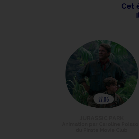
Cet 
I
JURASSIC PARK
Animation par Caroline Poisso
du Pirate Movie Club