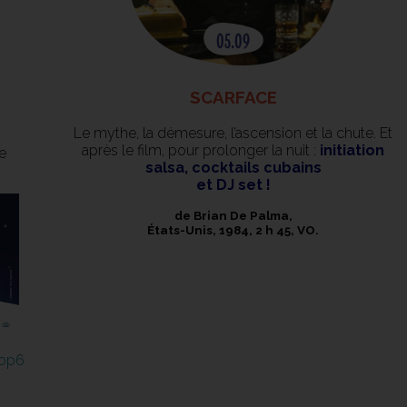
SCARFACE
Le mythe, la démesure, l’ascension et la chute. Et
après le film, pour prolonger la nuit :
initiation
e
salsa, cocktails cubains
et DJ set !
de Brian De Palma,
États-Unis, 1984, 2 h 45, VO.
rop6