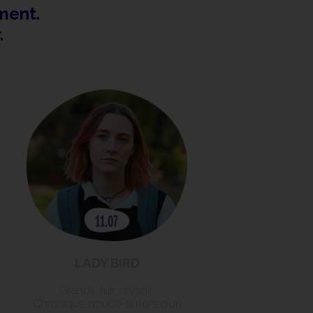
ment.
r.
LADY BIRD
Grandir, fuir, revenir.
Chronique douce-amère d’un