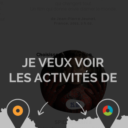
e,
qui changent tout.
.
Un film qui donne envie d’aimer le monde.
» …
sur
de Jean-Pierre Jeunet,
France, 2011, 2 h 02.
Choisissez votre région
SPIDER-MAN 2