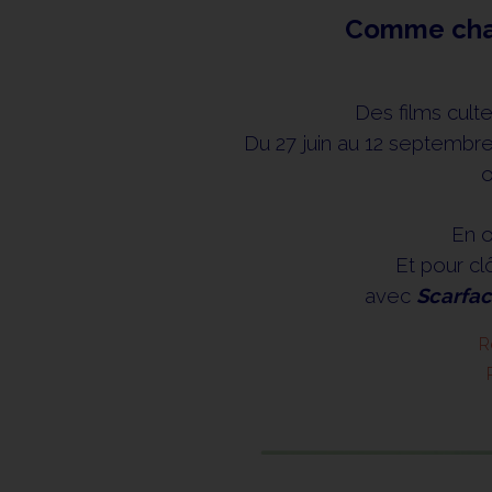
Comme chaqu
Des films cult
Du 27 juin au 12 septembr
o
En o
Et pour clô
avec
Scarfa
R