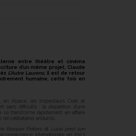
alterne entre théâtre et cinéma
l’écriture d’un même projet, Claude
rès
L’Autre Laurens
, il est de retour
ndrement humaine, cette fois en
s, en Alsace, les inspecteurs Crab et
ans difficulté : la disparition d’une
é se transforme rapidement en affaire
o de célibataires endurcis…
mme
Braquer Poitiers
et
Lucie perd son
reconnaissance internationale en 2023