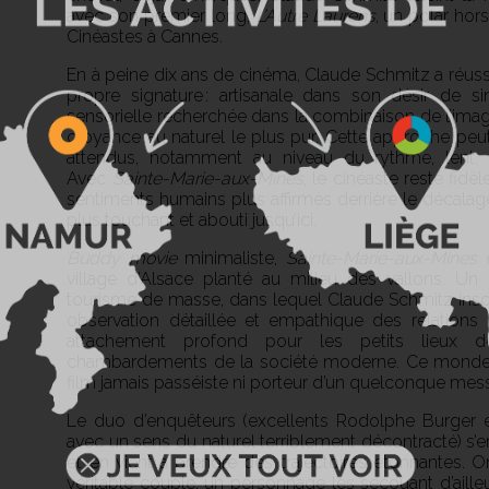
avec son premier long,
L’Autre Laurens
, un polar hor
Cinéastes à Cannes.
En à peine dix ans de cinéma, Claude Schmitz a réuss
propre signature : artisanale dans son désir de sim
sensorielle recherchée dans la combinaison de l’imag
croyance au naturel le plus pur. Cette approche peut 
attendus, notamment au niveau du rythme, lent, et
Avec
Sainte-Marie-aux-Mines
, le cinéaste reste fidè
sentiments humains plus affirmés derrière le décalage
plus touchant et abouti jusqu’ici.
Buddy movie
minimaliste,
Sainte-Marie-aux-Mines
e
village d’Alsace planté au milieu des vallons. Un 
tourisme de masse, dans lequel Claude Schmitz inscri
observation détaillée et empathique des relations
attachement profond pour les petits lieux 
chambardements de la société moderne. Ce monde t
film jamais passéiste ni porteur d’un quelconque mes
Le duo d’enquêteurs (excellents Rodolphe Burger e
avec un sens du naturel terriblement décontracté) s
et en vient à prendre des trajectoires étonnante
véritable couple, un personnage les secouant d’aille