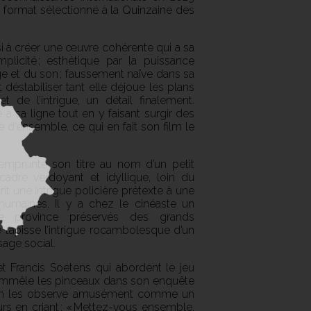
s format sélectionné à la Quinzaine des
i à créer une œuvre cohérente qui a sa
plicité ; esthétique par la puissance
e et du son ; faussement naïve dans sa
déstabiliser tant elle déjoue les plans
 de l’intrigue, un détail finalement.
le à sa ligne tout en y faisant surgir des
 d’ensemble, ce qui en fait son film le
mprunte son titre au nom d’un petit
cadre verdoyant et idyllique, loin du
t une intrigue policière prétexte à une
 humaines. Il y a chez le cinéaste un
de province préservés des grands
apisse l’intrigue rocambolesque d’un
sage social.
t Francis Soetens qui abordent le jeu
’emmêle les pinceaux dans son enquête
s. On les observe amusément comme un
urs en criant : « Mettez-vous ensemble,