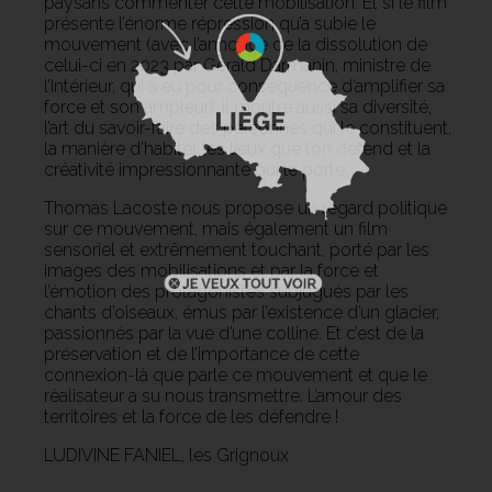
paysans commenter cette mobilisation. Et si le film
présente l’énorme répression qu’a subie le
mouvement (avec l’annonce de la dissolution de
celui-ci en 2023 par Gérald Darmanin, ministre de
l’Intérieur, qui a eu pour conséquence d’amplifier sa
force et son ampleur), il montre aussi sa diversité,
l’art du savoir-faire des personnes qui le constituent,
la manière d’habiter les lieux que l’on défend et la
créativité impressionnante qui le porte.
Thomas Lacoste nous propose un regard politique
sur ce mouvement, mais également un film
sensoriel et extrêmement touchant, porté par les
images des mobilisations et par la force et
l’émotion des protagonistes subjugués par les
chants d’oiseaux, émus par l’existence d’un glacier,
passionnés par la vue d’une colline. Et c’est de la
préservation et de l’importance de cette
connexion-là que parle ce mouvement et que le
réalisateur a su nous transmettre. L’amour des
territoires et la force de les défendre !
LUDIVINE FANIEL, les Grignoux