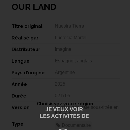
OUR LAND
Titre original
Nuestra Tierra
Réalisé par
Lucrecia Martel
Distributeur
Imagine
Langue
Espagnol, anglais
Pays d'origine
Argentine
Année
2025
Durée
02 h 05
Choisissez votre région
Version
Version originale sous-titrée en
français
Type
Documentaire