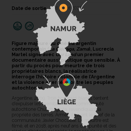
Date de sortie
8 juillet 2026
Figure majeure du cinéma argentin
contemporain (
La Ciénaga
,
Zama
), Lucrecia
Martel signe avec
Our Land
un premier
documentaire aussi politique que sensible. À
partir du procès pour meurtre de trois
propriétaires blancs, la réalisatrice
interroge l’histoire coloniale de l’Argentine
et la violence exercée contre les peuples
autochtones
Argentine, 2009. Trois hommes blancs tentent
d’expulser les membres de la communauté
autochtone Chuschagasta, revendiquant la
propriété des terres. Armés, ils tuent le chef de la
communauté, Javier Chocobar. Le meurtre est
filmé, et en 2018, après neuf ans d’impunité et des