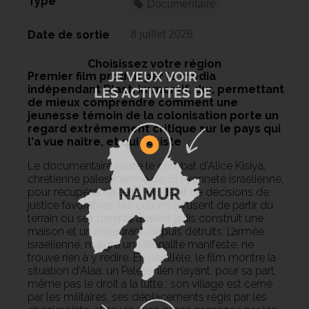
Type
Documentaire
Date de sortie
8 juillet 2026
Choisissez votre région
Premier film produit par le média
indépendant Blast, immersif, dur, permettant
de mieux comprendre comment une
jeunesse témoin de la colonisation porte un
regard extrêmement critique sur le pays qui
l'a vue naître, et qui résiste
Le documentaire relate le combat d’Alice Kisiya,
chrétienne palestinienne de citoyenneté israélienne,
pour récupérer sa terre. En dépit de décisions de
justice favorables, les colons refusent de partir du
terrain où ses parents avaient jadis construit une
maison et un restaurant, depuis détruits. L’armée
israélienne, malgré une illégalité manifeste, ne
trouve rien à y redire. En parallèle, le film montre la
situation d’Alaa, un Palestinien n’ayant, pour sa part,
même pas le droit à la lutte : son village est cerné
par les militaires, ses déplacements régis par les