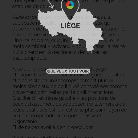
checkpoints, et sa vie sans cesse menacée par les
attaques de colons.
Alice au pays des colons
ne prétend pas à la
supposée neutralité confortable de ceux qui
observent de loin. Il donne à voir ce que ces jeunes
israéliens ont vu, et à entendre ce qu'ils ont vécu.
Une réalité brute, crue, injuste et violente. Si leurs
mots semblent « radicaux » pour certains, la réalité
qu’ils cherchent à décrire et à dénoncer l’est
beaucoup plus.
Face à une violente politique de nettoyage
ethnique, la « modération » n’existe guère ; ou alors
elle consiste en un accompagnement plus ou
moins silencieux de politiques considérées comme
gravement criminelles par le droit international.
Qualifier d'« extrême gauche » les positions de
ceux qui assument de s’opposer frontalement à de
telles politiques est, en réalité, le plus sûr moyen de
ne rien comprendre à ce qui se passe en
Cisjordanie.
Et de ne pas avoir à s'en préoccuper.